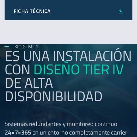
FICHA TÉCNICA
KIO GTM | 1
ES UNA INSTALACIÓN
CON
DISEÑO TIER IV
DE ALTA
DISPONIBILIDAD
Sistemas redundantes y monitoreo continuo
24×7×365
en un entorno completamente carrier-