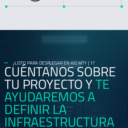
¿LISTO PARA DESPLEGAR EN KIO MTY | 1?
CUÉNTANOS SOBRE
TU PROYECTO Y
TE
AYUDAREMOS A
DEFINIR
LA
INFRAESTRUCTURA