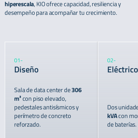
hiperescala
, KIO ofrece capacidad, resiliencia y
desempeño para acompañar tu crecimiento.
01
-
02
-
Diseño
Eléctrico
Sala de data center de
306
m²
con piso elevado,
pedestales antisísmicos y
Dos unidad
perímetro de concreto
kVA
con mon
reforzado.
de baterías.