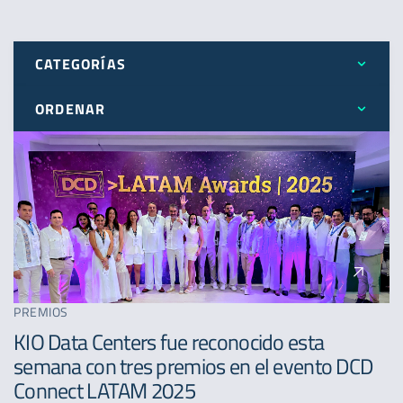
CATEGORÍAS
ORDENAR
Todos
Más reciente
Expansión
Menos reciente
Novedades
A - Z
Premios
PREMIOS
KIO Data Centers fue reconocido esta
semana con tres premios en el evento DCD
Connect LATAM 2025