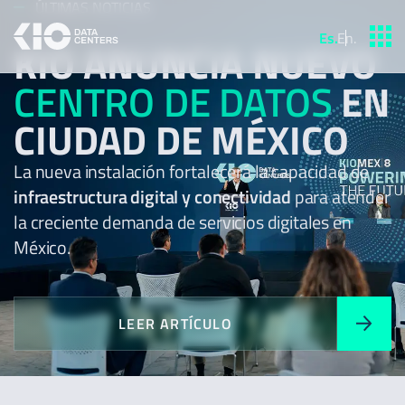
ÚLTIMAS NOTICIAS
Es
.
En
.
KIO ANUNCIA NUEVO
CENTRO DE DATOS
EN
CIUDAD DE MÉXICO
La nueva instalación fortalecerá la capacidad de
infraestructura digital y conectividad
para atender
la creciente demanda de servicios digitales en
México.
LEER ARTÍCULO