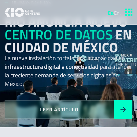
ÚLTIMAS NOTICIAS
Es
.
En
.
KIO ANUNCIA NUEVO
CENTRO DE DATOS
EN
CIUDAD DE MÉXICO
La nueva instalación fortalecerá la capacidad de
infraestructura digital y conectividad
para atender
la creciente demanda de servicios digitales en
México.
LEER ARTÍCULO