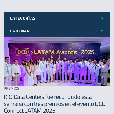
CATEGORÍAS
ORDENAR
Todos
Más reciente
Expansión
Menos reciente
Novedades
A - Z
Premios
PREMIOS
KIO Data Centers fue reconocido esta
semana con tres premios en el evento DCD
Connect LATAM 2025