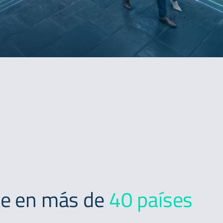
te en más de
40 países
.