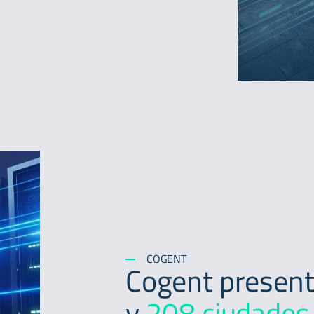
COGENT
Cogent presen
y
208 ciudades