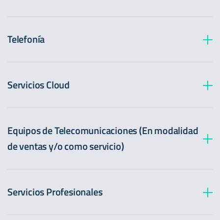
Ciberseguridad
Telefonía
SIP Trunks
Protección DNS
Servicios Cloud
Aplicaciones de Trabajo Remoto (Office 365)
DIDs
Equipos de Telecomunicaciones (En modalidad
Protección de Aplicaciones
de ventas y/o como servicio)
Líneas 1–200 (TFN)
Infraestructura
Servicios Profesionales
Protección de Endpoints
Centrales telefónicas
Backup
storage