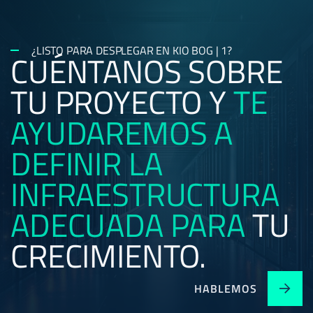
¿LISTO PARA DESPLEGAR EN KIO BOG | 1?
CUÉNTANOS SOBRE
TU PROYECTO Y
TE
AYUDAREMOS A
DEFINIR
LA
INFRAESTRUCTURA
ADECUADA
PARA
TU
CRECIMIENTO.
HABLEMOS