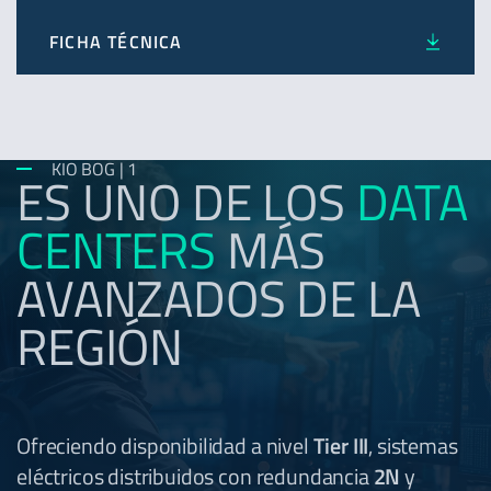
FICHA TÉCNICA
KIO BOG | 1
ES UNO DE LOS
DATA
CENTERS
MÁS
AVANZADOS DE LA
REGIÓN
Ofreciendo disponibilidad a nivel
Tier III
, sistemas
eléctricos distribuidos con redundancia
2N
y