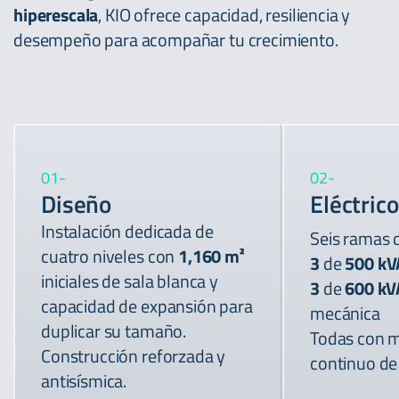
hiperescala
, KIO ofrece capacidad, resiliencia y
desempeño para acompañar tu crecimiento.
01
-
02
-
Diseño
Eléctrico
Instalación dedicada de
Seis ramas 
cuatro niveles con
1,160 m²
3
de
500
kV
iniciales de sala blanca y
3
de
600 kV
capacidad de expansión para
mecánica
duplicar su tamaño.
Todas con 
Construcción reforzada y
continuo de 
antisísmica.