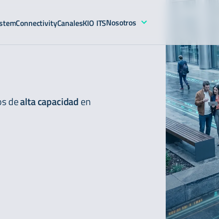
Nosotros
stem
Connectivity
Canales
KIO ITS
os de
alta capacidad
en