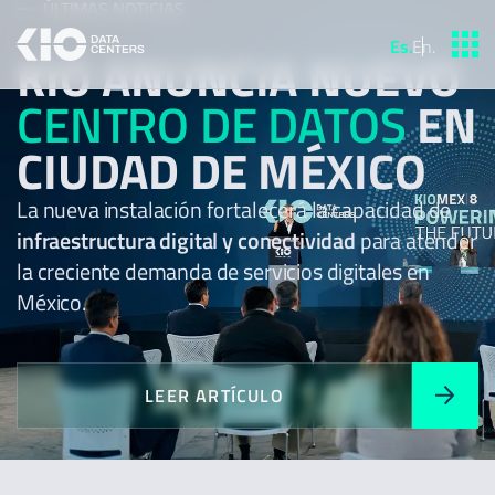
ÚLTIMAS NOTICIAS
Es
.
En
.
KIO ANUNCIA NUEVO
CENTRO DE DATOS
EN
CIUDAD DE MÉXICO
La nueva instalación fortalecerá la capacidad de
infraestructura digital y conectividad
para atender
la creciente demanda de servicios digitales en
México.
LEER ARTÍCULO