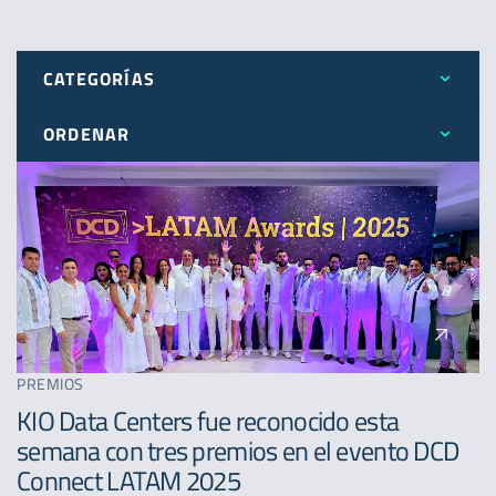
CATEGORÍAS
ORDENAR
Todos
Más reciente
Expansión
Menos reciente
Novedades
A - Z
Premios
PREMIOS
KIO Data Centers fue reconocido esta
semana con tres premios en el evento DCD
Connect LATAM 2025