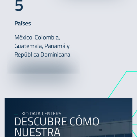
5
Países
México, Colombia,
Guatemala, Panamá y
República Dominicana.
KIO DATA CENTERS
DESCUBRE CÓMO
NUESTRA