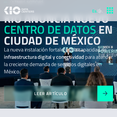
ÚLTIMAS NOTICIAS
Es
.
En
.
KIO ANUNCIA NUEVO
CENTRO DE DATOS
EN
CIUDAD DE MÉXICO
La nueva instalación fortalecerá la capacidad de
infraestructura digital y conectividad
para atender
la creciente demanda de servicios digitales en
México.
LEER ARTÍCULO