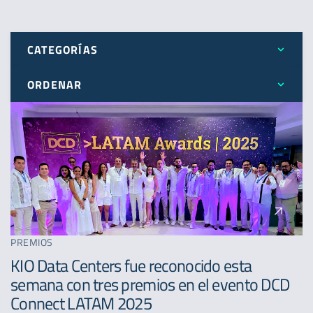
CATEGORÍAS
ORDENAR
Todos
Más reciente
Expansión
Menos reciente
Novedades
A - Z
Premios
PREMIOS
KIO Data Centers fue reconocido esta
semana con tres premios en el evento DCD
Connect LATAM 2025