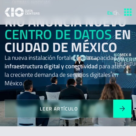
ÚLTIMAS NOTICIAS
Es
.
En
.
KIO ANUNCIA NUEVO
CENTRO DE DATOS
EN
CIUDAD DE MÉXICO
La nueva instalación fortalecerá la capacidad de
infraestructura digital y conectividad
para atender
la creciente demanda de servicios digitales en
México.
LEER ARTÍCULO