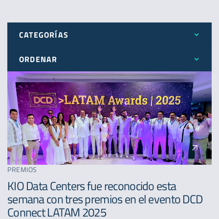
CATEGORÍAS
ORDENAR
Todos
Más reciente
Expansión
Menos reciente
Novedades
A - Z
Premios
PREMIOS
KIO Data Centers fue reconocido esta
semana con tres premios en el evento DCD
Connect LATAM 2025