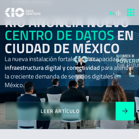
ÚLTIMAS NOTICIAS
Es
.
En
.
KIO ANUNCIA NUEVO
CENTRO DE DATOS
EN
CIUDAD DE MÉXICO
La nueva instalación fortalecerá la capacidad de
infraestructura digital y conectividad
para atender
la creciente demanda de servicios digitales en
México.
LEER ARTÍCULO