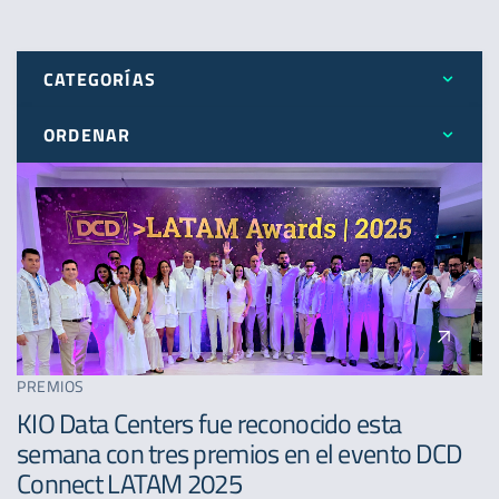
CATEGORÍAS
ORDENAR
Todos
Más reciente
Expansión
Menos reciente
Novedades
A - Z
Premios
PREMIOS
KIO Data Centers fue reconocido esta
semana con tres premios en el evento DCD
Connect LATAM 2025