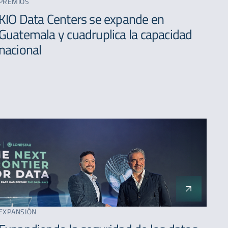
PREMIOS
A - Z
KIO Data Centers se expande en
Guatemala y cuadruplica la capacidad
nacional
EXPANSIÓN