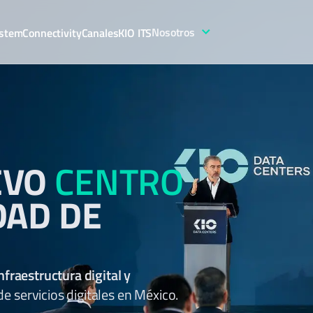
Nosotros
stem
Connectivity
Canales
KIO ITS
EVO
CENTRO
DAD DE
nfraestructura digital y
 servicios digitales en México.