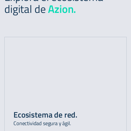
garantizada, observabilidad en tiempo real y respuesta
digital de
Azion.
automática, infraestructura distribuida. ¡Libérate del
vendor lock-in!
Ecosistema de red.
Conectividad segura y ágil.