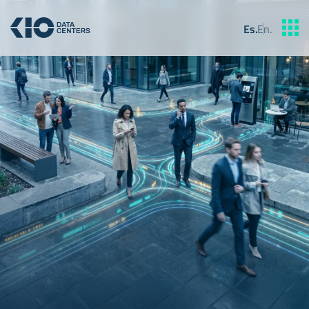
Es
.
En
.