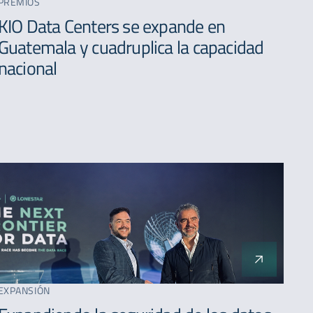
PREMIOS
A - Z
KIO Data Centers se expande en
Guatemala y cuadruplica la capacidad
nacional
EXPANSIÓN