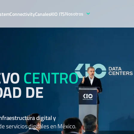
Nosotros
stem
Connectivity
Canales
KIO ITS
EVO
CENTRO
DAD DE
nfraestructura digital y
 servicios digitales en México.