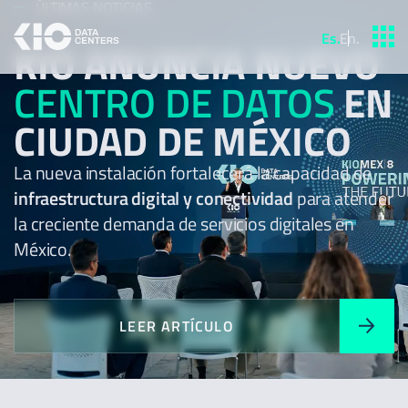
ÚLTIMAS NOTICIAS
Es
.
En
.
KIO ANUNCIA NUEVO
CENTRO DE DATOS
EN
CIUDAD DE MÉXICO
La nueva instalación fortalecerá la capacidad de
infraestructura digital y conectividad
para atender
la creciente demanda de servicios digitales en
México.
LEER ARTÍCULO