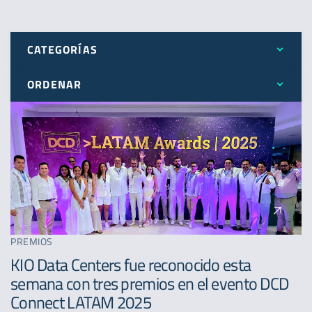
CATEGORÍAS
ORDENAR
Todos
Más reciente
Expansión
Menos reciente
Novedades
A - Z
Premios
PREMIOS
KIO Data Centers fue reconocido esta
semana con tres premios en el evento DCD
Connect LATAM 2025