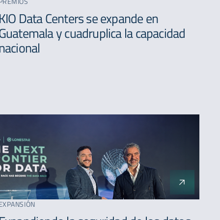
PREMIOS
A - Z
KIO Data Centers se expande en
Guatemala y cuadruplica la capacidad
nacional
EXPANSIÓN