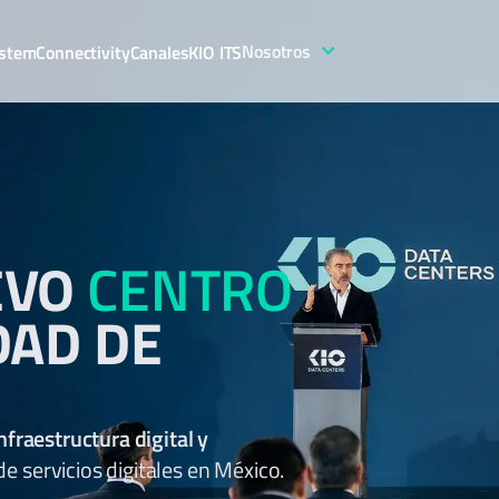
Nosotros
stem
Connectivity
Canales
KIO ITS
EVO
CENTRO
DAD DE
nfraestructura digital y
 servicios digitales en México.