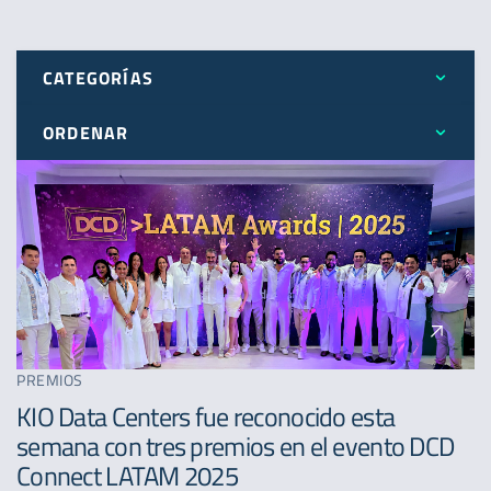
CATEGORÍAS
ORDENAR
Todos
Más reciente
Expansión
Menos reciente
Novedades
A - Z
Premios
PREMIOS
KIO Data Centers fue reconocido esta
semana con tres premios en el evento DCD
Connect LATAM 2025