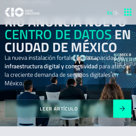
ÚLTIMAS NOTICIAS
Es
.
En
.
KIO ANUNCIA NUEVO
CENTRO DE DATOS
EN
CIUDAD DE MÉXICO
La nueva instalación fortalecerá la capacidad de
infraestructura digital y conectividad
para atender
la creciente demanda de servicios digitales en
México.
LEER ARTÍCULO