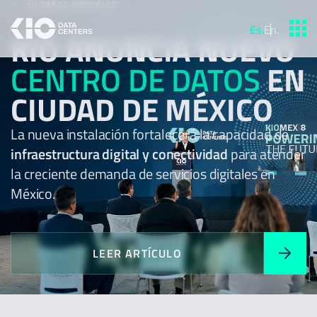
ÚLTIMAS NOTICIAS
Es
.
En
.
KIO ANUNCIA NUEVO
CENTRO DE DATOS
EN
CIUDAD DE MÉXICO
La nueva instalación fortalecerá la capacidad de
infraestructura digital y conectividad
para atender
la creciente demanda de servicios digitales en
México.
LEER ARTÍCULO