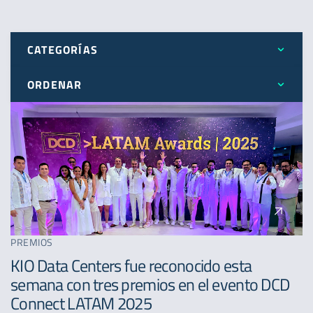
CATEGORÍAS
ORDENAR
Todos
Más reciente
Expansión
Menos reciente
Novedades
A - Z
Premios
PREMIOS
KIO Data Centers fue reconocido esta
semana con tres premios en el evento DCD
Connect LATAM 2025