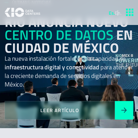
ÚLTIMAS NOTICIAS
Es
.
En
.
KIO ANUNCIA NUEVO
CENTRO DE DATOS
EN
CIUDAD DE MÉXICO
La nueva instalación fortalecerá la capacidad de
infraestructura digital y conectividad
para atender
la creciente demanda de servicios digitales en
México.
LEER ARTÍCULO