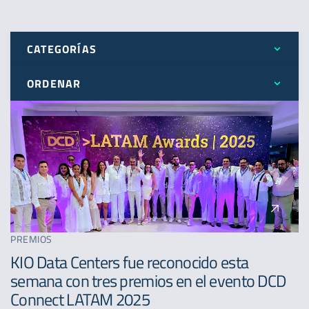
CATEGORÍAS
ORDENAR
Todos
Más reciente
Expansión
Menos reciente
Novedades
A - Z
Premios
PREMIOS
KIO Data Centers fue reconocido esta
semana con tres premios en el evento DCD
Connect LATAM 2025