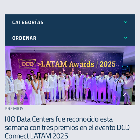
CATEGORÍAS
ORDENAR
Todos
Más reciente
Expansión
Menos reciente
Novedades
A - Z
Premios
PREMIOS
KIO Data Centers fue reconocido esta
semana con tres premios en el evento DCD
Connect LATAM 2025