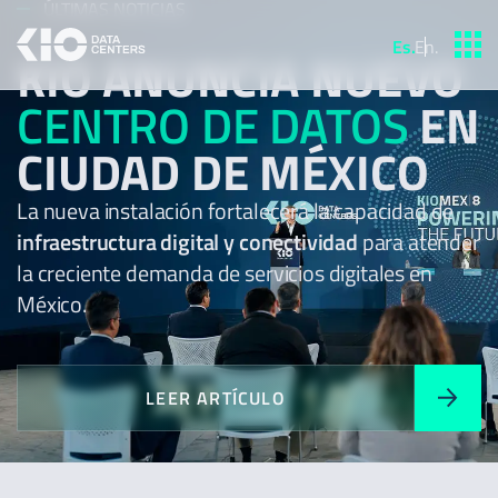
ÚLTIMAS NOTICIAS
Es
.
En
.
KIO ANUNCIA NUEVO
CENTRO DE DATOS
EN
CIUDAD DE MÉXICO
La nueva instalación fortalecerá la capacidad de
infraestructura digital y conectividad
para atender
la creciente demanda de servicios digitales en
México.
LEER ARTÍCULO