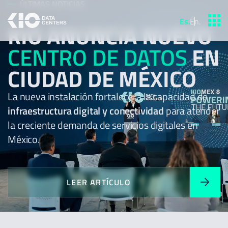
ÚLTIMAS NOTICIAS
Es
.
En
.
KIO ANUNCIA NUEVO
CENTRO DE DATOS
EN
CIUDAD DE MÉXICO
La nueva instalación fortalecerá la capacidad de
infraestructura digital y conectividad
para atender
la creciente demanda de servicios digitales en
México.
LEER ARTÍCULO