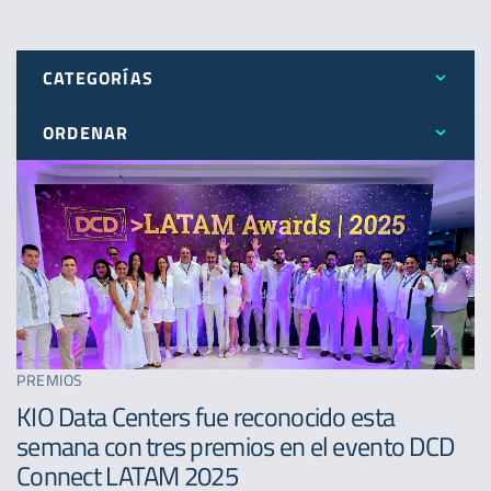
CATEGORÍAS
ORDENAR
Todos
Más reciente
Expansión
Menos reciente
Novedades
A - Z
Premios
PREMIOS
KIO Data Centers fue reconocido esta
semana con tres premios en el evento DCD
Connect LATAM 2025