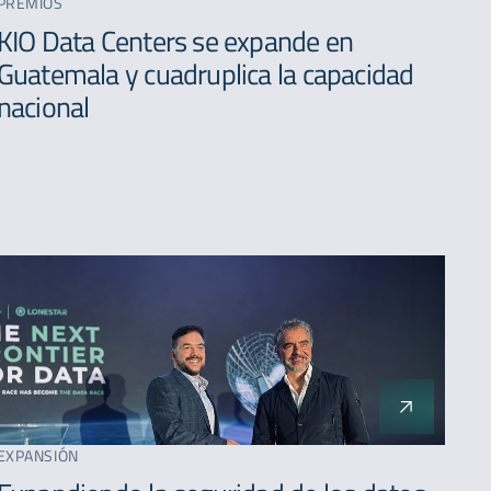
PREMIOS
A - Z
KIO Data Centers se expande en
Guatemala y cuadruplica la capacidad
nacional
EXPANSIÓN