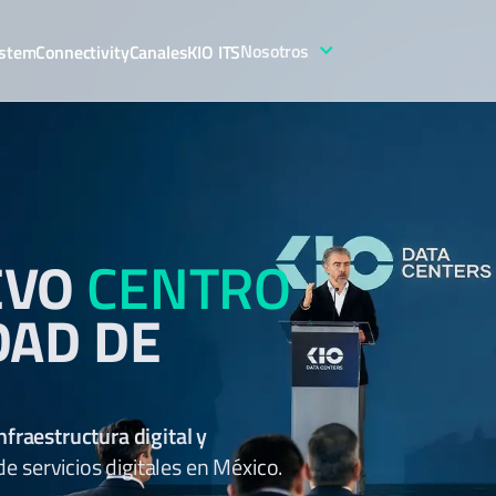
Nosotros
stem
Connectivity
Canales
KIO ITS
EVO
CENTRO
DAD DE
nfraestructura digital y
 servicios digitales en México.