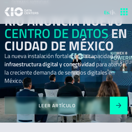
ÚLTIMAS NOTICIAS
Es
.
En
.
KIO ANUNCIA NUEVO
CENTRO DE DATOS
EN
CIUDAD DE MÉXICO
La nueva instalación fortalecerá la capacidad de
infraestructura digital y conectividad
para atender
la creciente demanda de servicios digitales en
México.
LEER ARTÍCULO