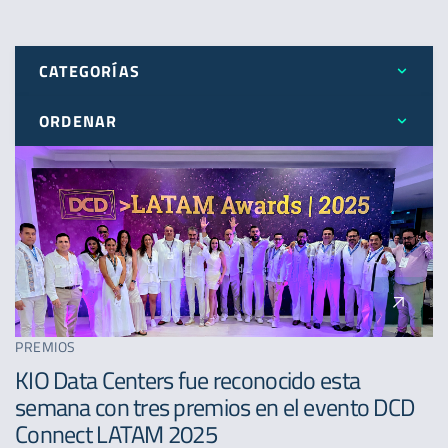
CATEGORÍAS
ORDENAR
Todos
Más reciente
Expansión
Menos reciente
Novedades
A - Z
Premios
PREMIOS
KIO Data Centers fue reconocido esta
semana con tres premios en el evento DCD
Connect LATAM 2025