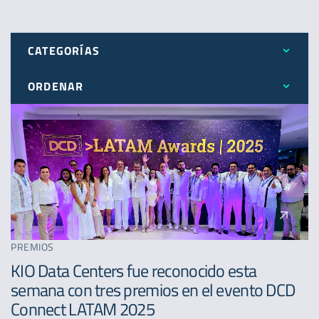
CATEGORÍAS
ORDENAR
Todos
Más reciente
Expansión
Menos reciente
Novedades
A - Z
Premios
PREMIOS
KIO Data Centers fue reconocido esta
semana con tres premios en el evento DCD
Connect LATAM 2025