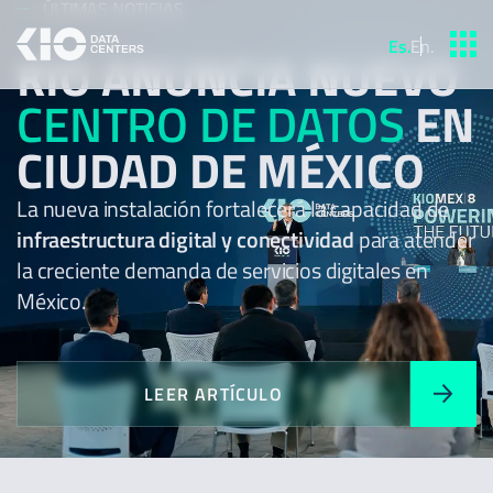
ÚLTIMAS NOTICIAS
Es
.
En
.
KIO ANUNCIA NUEVO
CENTRO DE DATOS
EN
CIUDAD DE MÉXICO
La nueva instalación fortalecerá la capacidad de
infraestructura digital y conectividad
para atender
la creciente demanda de servicios digitales en
México.
LEER ARTÍCULO