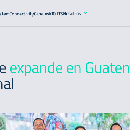
Nosotros
stem
Connectivity
Canales
KIO ITS
se
expande en Guate
nal