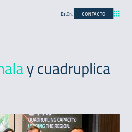
CONTACTO
Es
.
En
.
mala
y cuadruplica