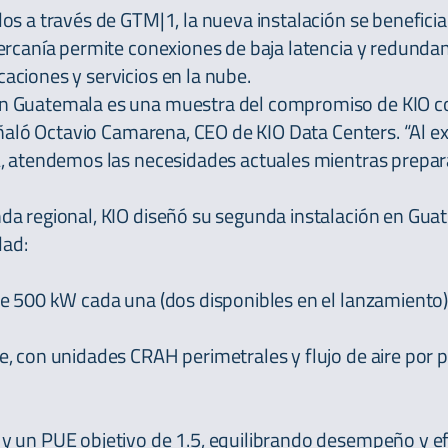
os a través de GTM|1, la nueva instalación se benefici
ercanía permite conexiones de baja latencia y redundan
aciones y servicios en la nube.
en Guatemala es una muestra del compromiso de KIO c
señaló Octavio Camarena, CEO de KIO Data Centers. “Al e
, atendemos las necesidades actuales mientras prepara
da regional, KIO diseñó su segunda instalación en Gu
dad:
de 500 kW cada una (dos disponibles en el lanzamiento)
, con unidades CRAH perimetrales y flujo de aire por 
y un PUE objetivo de 1.5, equilibrando desempeño y ef