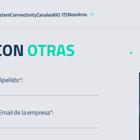
Nosotros
stem
Connectivity
Canales
KIO ITS
 CON
OTRAS
Apellido*
:
Email de la empresa*
: