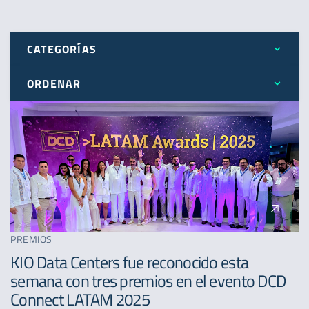
CATEGORÍAS
ORDENAR
Todos
Más reciente
Expansión
Menos reciente
Novedades
A - Z
Premios
PREMIOS
KIO Data Centers fue reconocido esta
semana con tres premios en el evento DCD
Connect LATAM 2025