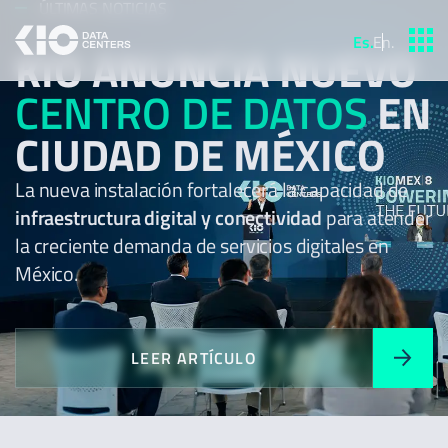
ÚLTIMAS NOTICIAS
Es
.
En
.
KIO ANUNCIA NUEVO
CENTRO DE DATOS
EN
CIUDAD DE MÉXICO
La nueva instalación fortalecerá la capacidad de
infraestructura digital y conectividad
para atender
la creciente demanda de servicios digitales en
México.
LEER ARTÍCULO