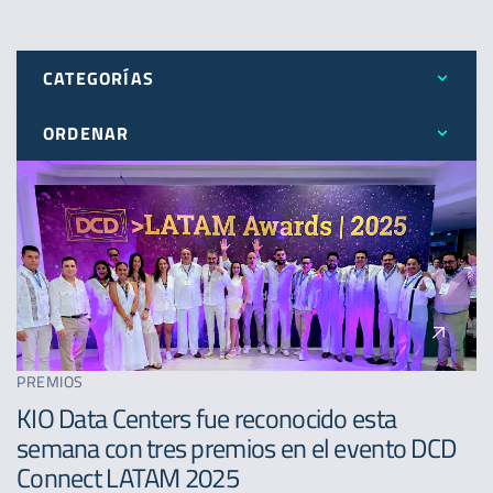
CATEGORÍAS
ORDENAR
Todos
Más reciente
Expansión
Menos reciente
Novedades
A - Z
Premios
PREMIOS
KIO Data Centers fue reconocido esta
semana con tres premios en el evento DCD
Connect LATAM 2025