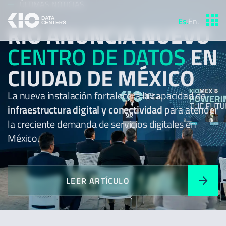
ÚLTIMAS NOTICIAS
Es
.
En
.
KIO ANUNCIA NUEVO
CENTRO DE DATOS
EN
CIUDAD DE MÉXICO
La nueva instalación fortalecerá la capacidad de
infraestructura digital y conectividad
para atender
la creciente demanda de servicios digitales en
México.
LEER ARTÍCULO