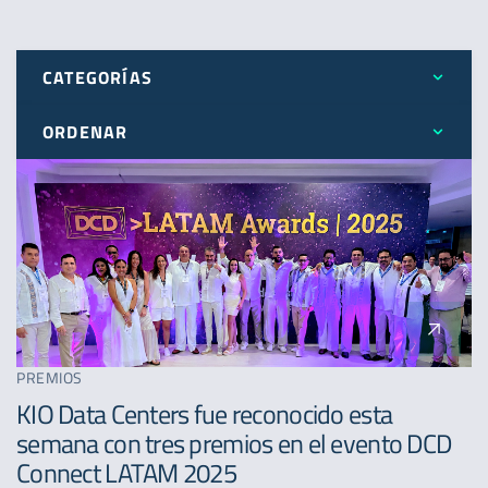
CATEGORÍAS
ORDENAR
Todos
Más reciente
Expansión
Menos reciente
Novedades
A - Z
Premios
PREMIOS
KIO Data Centers fue reconocido esta
semana con tres premios en el evento DCD
Connect LATAM 2025