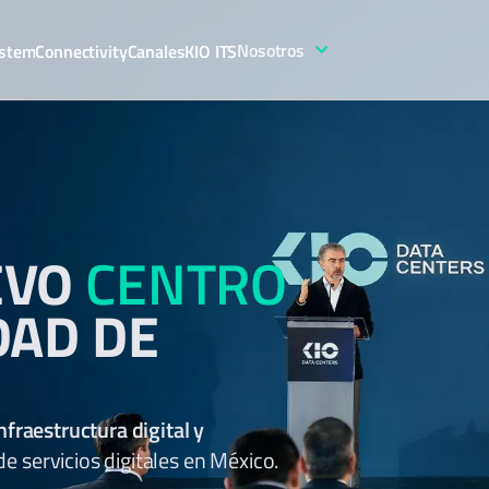
Nosotros
stem
Connectivity
Canales
KIO ITS
EVO
CENTRO
DAD DE
nfraestructura digital y
 servicios digitales en México.