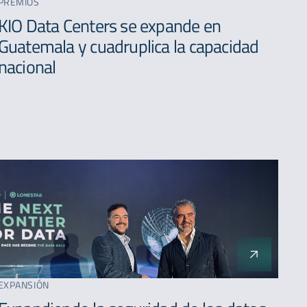
PREMIOS
A - Z
KIO Data Centers se expande en
Guatemala y cuadruplica la capacidad
nacional
EXPANSIÓN