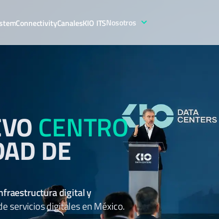
Nosotros
stem
Connectivity
Canales
KIO ITS
EVO
CENTRO
DAD DE
nfraestructura digital y
 servicios digitales en México.