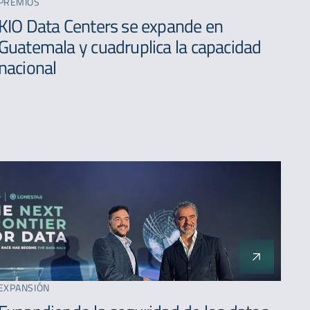
PREMIOS
A - Z
KIO Data Centers se expande en
Guatemala y cuadruplica la capacidad
nacional
EXPANSIÓN